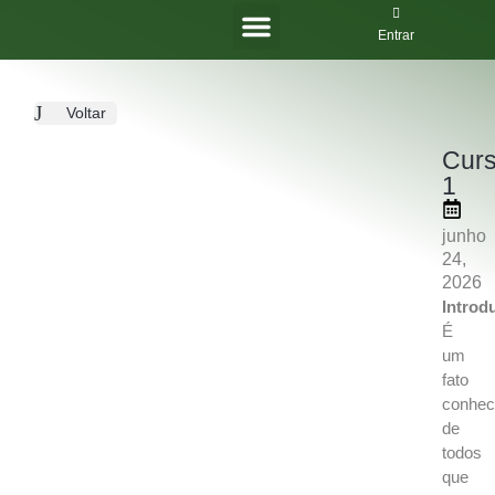
Entrar
PRODUTOS DIGITAIS
SOBRE NÓS
Voltar
Cur
1
junho
24,
2026
Introd
É
um
fato
conhec
de
todos
que