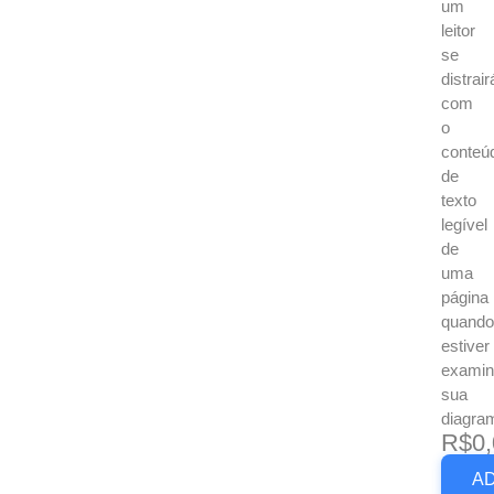
um
leitor
se
distrair
com
o
conteú
de
texto
legível
de
uma
página
quando
estiver
examin
sua
diagra
R$0,
A