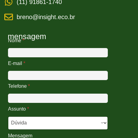
(11) 91861-1740
breno@insight.eco.br
mensagem
Nome
*
E-mail
*
Telefone
*
Assunto
*
Mensagem